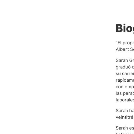
Bio
“El prop
Albert S
Sarah Gr
graduó d
su carre
rápidame
con empr
las pers
laborales
Sarah ha
veintitr
Sarah es