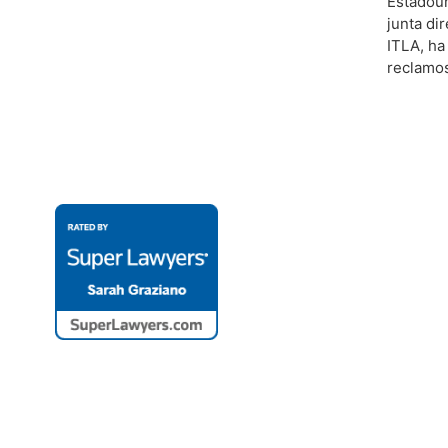
Estadoun
junta di
ITLA, ha
reclamos