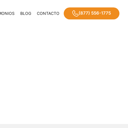
(877) 556-1775
MONIOS
BLOG
CONTACTO
fectar tu
iana?