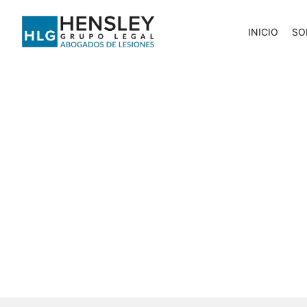
INICIO
SO
¿Qué es una depos
caso de lesion