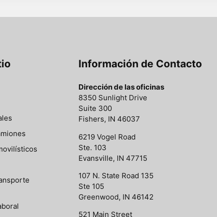
tio
Información de Contacto
Dirección de las oficinas
8350 Sunlight Drive
Suite 300
ales
Fishers, IN 46037
amiones
6219 Vogel Road
Ste. 103
ovilísticos
Evansville, IN 47715
107 N. State Road 135
ansporte
Ste 105
Greenwood, IN 46142
boral
521 Main Street