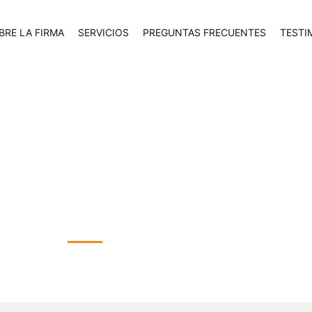
BRE LA FIRMA
SERVICIOS
PREGUNTAS FRECUENTES
TESTI
ición y cómo puede a
es personales en Ind